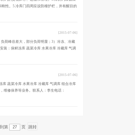
和刚性。5.冷库门四周应设防橦护栏，并有醒目的
[2015-07-06]
转，负荷峰谷差大，部分负荷明显；3）冷冻、冷藏
装：保鲜冻库 蔬菜冷库 水果冷库 冷藏库 气调
[2015-07-06]
 蔬菜冷库 水果冷库 冷藏库 气调库 组合冷库
安装，维修保养等业务。联系人：李生电话：
到第
页