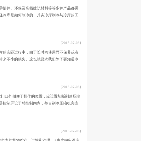
零部件、环保及高档建筑材料等等多种产品都需
怪冷库是如何制冷的，其实冷库制冷与冷库的工
[2015-07-06]
库的实际运行中，由于长时间使用而不保养或者
带来不小的损失。这也就要求我们除了要知道冷
[2015-07-06]
机房门口外侧便于操作的位置，应设置切断制冷压缩
器控制屏设于总控制间内，每台制冷压缩机旁应
[2015-07-06]
库房内的货物贮存、运输和管理。3.库房内应设应