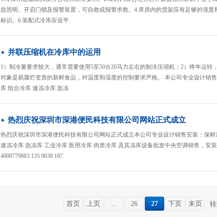
急照明、开启门锁及报警装置，可自救或报警求救。4.库房内的货架应有足够的强度
标识。6.装配式冷库应设平.
并联压缩机在冷库中的运用
1）制冷量要求较大，通常需要使用5至50台20马力左右的制冷压缩机；2）终年运
对象是易腐烂变质的新鲜食品，对温度和湿度的控制要求严格。 本公司专业设计销售安
库 组合冷库 速冻冷库 急冻
热烈庆祝深圳市深港便民科技有限公司网站正式成立
热烈庆祝深圳市深港便民科技有限公司网站正式成立本公司专业设计销售安装：保鲜冻库
速冻冷库 急冻库 工业冷库 医用冷库 肉类冷库 及其冻库设备批发中央空调销售，
4000779883 135 9039 187.
首页
上页
...
26
27
下页
末页
转