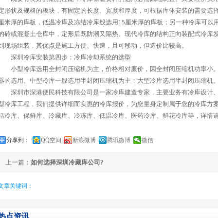
定形状及规格的板块，有固定的长度、宽度和厚度，可根据库体安装的需要选择
厘米厚的库板，低温冷库及冻结冷库般选用15厘米厚的库板；另一种冷库可以
的砖或混凝土仓库中，定形后既防潮又隔热。现代冷库的结构正向装配式冷库
到现场组装，其优点是施工方便、快速，且可移动，但造价比较高。
深圳冷库安装第四步：冷库冷却系统的选型
小型冷库选用全封闭压缩机为主，价格相对廉价，因全封闭压缩机功率小。
器的选用。中型冷库一般选用半封闭压缩机为主；大型冷库选用半封闭压缩机
深圳市深港便民科技有限公司是一家冷库建造专家，主要业务有冷库设计、
型冷库工程，我们提供详细而实惠的冷库报价，为您量身定制属于您的冷库方
括冷库、保鲜库、冷藏库、冷冻库、低温冷库、医药冷库、鲜花冷库等，详情
分享到：
QQ空间
新浪微博
腾讯微博
微信
上一篇：
如何选择深圳冷藏库公司?
文章关键词：
热点资讯