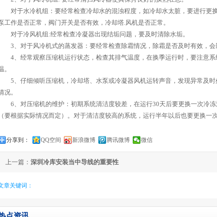
对于水冷机组：要经常检查冷却水的混浊程度，如冷却水太脏，要进行更换
泵工作是否正常，阀门开关是否有效，冷却塔.风机是否正常。
对于冷风机组:经常检查冷凝器出现结垢问题，要及时清除水垢。
3、对于风冷机式的蒸发器：要经常检查除霜情况，除霜是否及时有效，会
4、经常观察压缩机运行状态，检查其排气温度，在换季运行时，要注意系
温。
5、仔细倾听压缩机，冷却塔、水泵或冷凝器风机运转声音，发现异常及时
情况。
6、对压缩机的维护：初期系统清洁度较差，在运行30天后要更换一次冷冻
（要根据实际情况而定）。对于清洁度较高的系统，运行半年以后也要更换一
分享到：
QQ空间
新浪微博
腾讯微博
微信
上一篇：
深圳冷库安装当中导线的重要性
文章关键词：
热点资讯