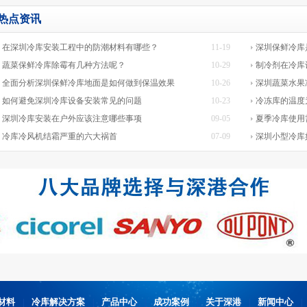
热点资讯
在深圳冷库安装工程中的防潮材料有哪些？
11-19
深圳保鲜冷库
蔬菜保鲜冷库除霉有几种方法呢？
10-29
制冷剂在冷库
全面分析深圳保鲜冷库地面是如何做到保温效果
10-26
深圳蔬菜水果
如何避免深圳冷库设备安装常见的问题
10-23
冷冻库的温度
深圳冷库安装在户外应该注意哪些事项
09-05
夏季冷库使用
冷库冷风机结霜严重的六大祸首
07-09
深圳小型冷库
材料
冷库解决方案
产品中心
成功案例
关于深港
新闻中心
|
|
|
|
|
|